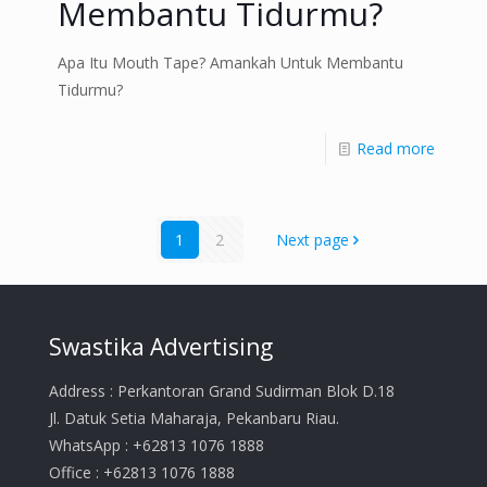
Membantu Tidurmu?
Apa Itu Mouth Tape? Amankah Untuk Membantu
Tidurmu?
Read more
1
2
Next page
Swastika Advertising
Address : Perkantoran Grand Sudirman Blok D.18
Jl. Datuk Setia Maharaja, Pekanbaru Riau.
WhatsApp : +62813 1076 1888
Office : +62813 1076 1888