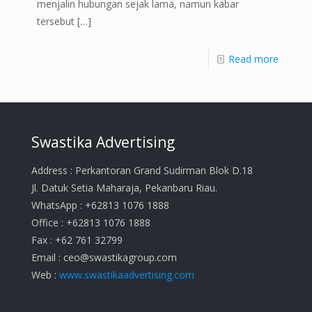
menjalin hubungan sejak lama, namun kabar
tersebut
[…]
Read more
Swastika Advertising
Address : Perkantoran Grand Sudirman Blok D.18
Jl. Datuk Setia Maharaja, Pekanbaru Riau.
WhatsApp : +62813 1076 1888
Office : +62813 1076 1888
Fax : +62 761 32799
Email :
ceo@swastikagroup.com
Web :
www.swastikaadvertising.com