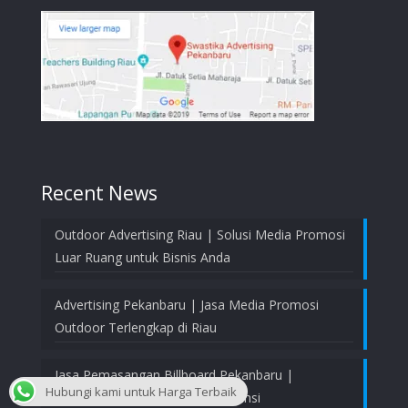
Recent News
Outdoor Advertising Riau | Solusi Media Promosi
Luar Ruang untuk Bisnis Anda
Advertising Pekanbaru | Jasa Media Promosi
Outdoor Terlengkap di Riau
Jasa Pemasangan Billboard Pekanbaru |
Hubungi kami untuk Harga Terbaik
Profesional, Aman, dan Bergaransi