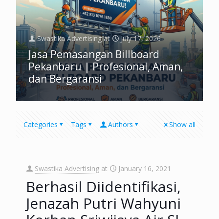
Swastika Advertising
at
July 17, 2026
Jasa Pemasangan Billboard
Pekanbaru | Profesional, Aman,
dan Bergaransi
Categories
Tags
Authors
Show all
Swastika Advertising
at
January 16, 2021
Berhasil Diidentifikasi,
Jenazah Putri Wahyuni