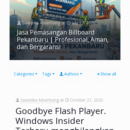
Swastika Advertising
at
July 17, 2026
Jasa Pemasangan Billboard
Pekanbaru | Profesional, Aman,
dan Bergaransi
Categories
Tags
Authors
Show all
Swastika Advertising
at
October 21, 2020
Goodbye Flash Player.
Windows Insider