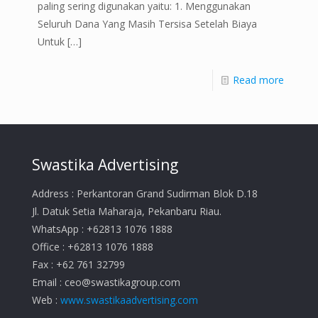
paling sering digunakan yaitu: 1. Menggunakan
Seluruh Dana Yang Masih Tersisa Setelah Biaya
Untuk
[…]
Read more
Swastika Advertising
Address : Perkantoran Grand Sudirman Blok D.18
Jl. Datuk Setia Maharaja, Pekanbaru Riau.
WhatsApp : +62813 1076 1888
Office : +62813 1076 1888
Fax : +62 761 32799
Email :
ceo@swastikagroup.com
Web :
www.swastikaadvertising.com