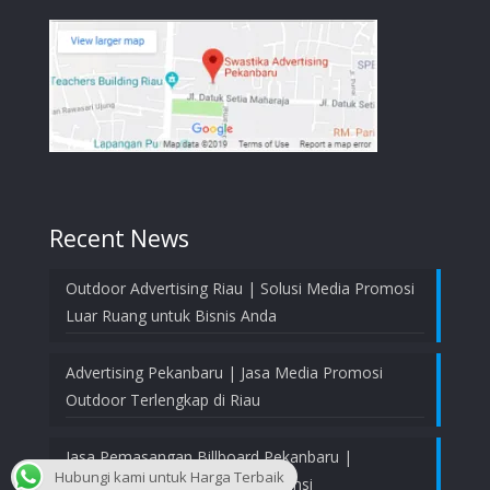
Recent News
Outdoor Advertising Riau | Solusi Media Promosi
Luar Ruang untuk Bisnis Anda
Advertising Pekanbaru | Jasa Media Promosi
Outdoor Terlengkap di Riau
Jasa Pemasangan Billboard Pekanbaru |
Hubungi kami untuk Harga Terbaik
Profesional, Aman, dan Bergaransi