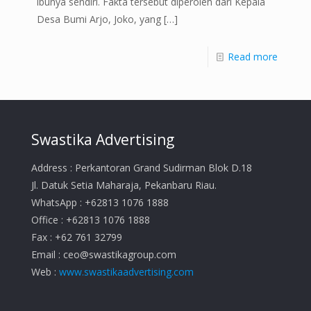
ibunya sendiri. Fakta tersebut diperoleh dari Kepala
Desa Bumi Arjo, Joko, yang
[…]
Read more
Swastika Advertising
Address : Perkantoran Grand Sudirman Blok D.18
Jl. Datuk Setia Maharaja, Pekanbaru Riau.
WhatsApp : +62813 1076 1888
Office : +62813 1076 1888
Fax : +62 761 32799
Email :
ceo@swastikagroup.com
Web :
www.swastikaadvertising.com