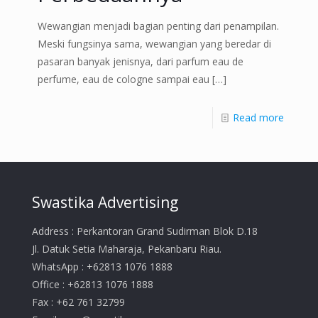
Wewangian menjadi bagian penting dari penampilan.
Meski fungsinya sama, wewangian yang beredar di
pasaran banyak jenisnya, dari parfum eau de
perfume, eau de cologne sampai eau
[…]
Read more
Swastika Advertising
Address : Perkantoran Grand Sudirman Blok D.18
Jl. Datuk Setia Maharaja, Pekanbaru Riau.
WhatsApp : +62813 1076 1888
Office : +62813 1076 1888
Fax : +62 761 32799