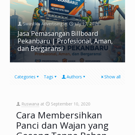
Swastika Advertising
at
July 17, 2026
Jasa Pemasangan Billboard
Pekanbaru | Profesional, Aman,
dan Bergaransi
Categories
Tags
Authors
Show all
Ruswana
at
September 10, 2020
Cara Membersihkan
Panci dan Wajan yang