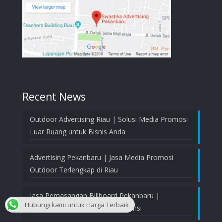
Recent News
Outdoor Advertising Riau | Solusi Media Promosi
Luar Ruang untuk Bisnis Anda
Advertising Pekanbaru | Jasa Media Promosi
Outdoor Terlengkap di Riau
Jasa Pemasangan Billboard Pekanbaru |
Hubungi kami untuk Harga Terbaik
Profesional, Aman, dan Bergaransi