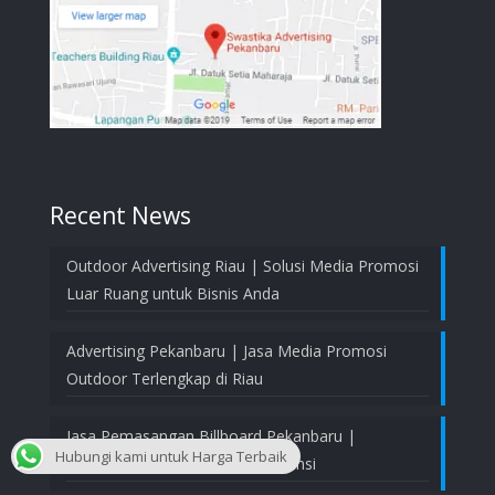
Recent News
Outdoor Advertising Riau | Solusi Media Promosi
Luar Ruang untuk Bisnis Anda
Advertising Pekanbaru | Jasa Media Promosi
Outdoor Terlengkap di Riau
Jasa Pemasangan Billboard Pekanbaru |
Hubungi kami untuk Harga Terbaik
Profesional, Aman, dan Bergaransi