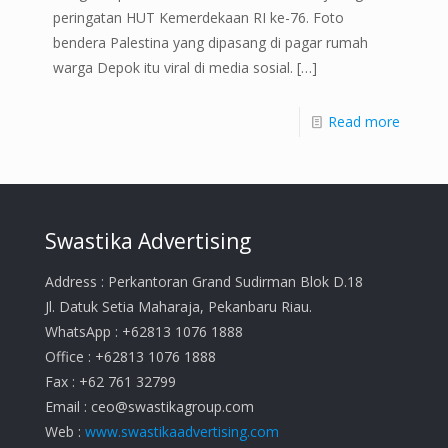
peringatan HUT Kemerdekaan RI ke-76. Foto
bendera Palestina yang dipasang di pagar rumah
warga Depok itu viral di media sosial.
[…]
Read more
Swastika Advertising
Address : Perkantoran Grand Sudirman Blok D.18
Jl. Datuk Setia Maharaja, Pekanbaru Riau.
WhatsApp : +62813 1076 1888
Office : +62813 1076 1888
Fax : +62 761 32799
Email :
ceo@swastikagroup.com
Web :
www.swastikaadvertising.com