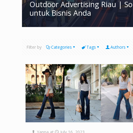
Outdoor Advertising Riau | S
untuk Bisnis Anda
Filter by
Categories
Tags
Authors
Yanna
at
July 16, 2023