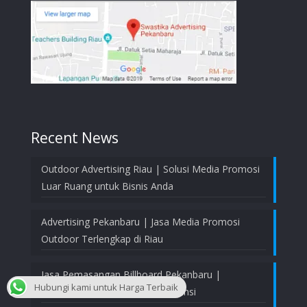
Recent News
Outdoor Advertising Riau | Solusi Media Promosi
Luar Ruang untuk Bisnis Anda
Advertising Pekanbaru | Jasa Media Promosi
Outdoor Terlengkap di Riau
Jasa Pemasangan Billboard Pekanbaru |
Hubungi kami untuk Harga Terbaik
Profesional, Aman, dan Bergaransi