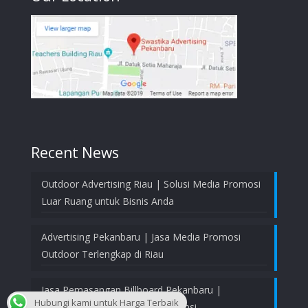
Recent News
Outdoor Advertising Riau | Solusi Media Promosi
Luar Ruang untuk Bisnis Anda
Advertising Pekanbaru | Jasa Media Promosi
Outdoor Terlengkap di Riau
Jasa Pemasangan Billboard Pekanbaru |
Hubungi kami untuk Harga Terbaik
Profesional, Aman, dan Bergaransi