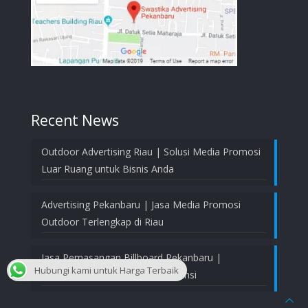
Recent News
Outdoor Advertising Riau | Solusi Media Promosi
Luar Ruang untuk Bisnis Anda
Advertising Pekanbaru | Jasa Media Promosi
Outdoor Terlengkap di Riau
Jasa Pemasangan Billboard Pekanbaru |
Hubungi kami untuk Harga Terbaik
Profesional, Aman, dan Bergaransi