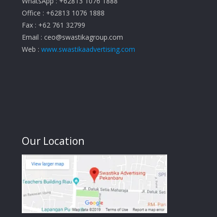
WhatsApp : +62813 1076 1888
Office : +62813 1076 1888
Fax : +62 761 32799
Email :
ceo@swastikagroup.com
Web :
www.swastikaadvertising.com
Our Location