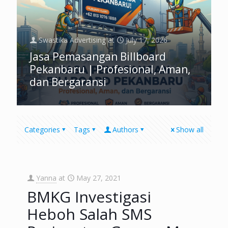
Swastika Advertising
at
July 17, 2026
Jasa Pemasangan Billboard
Pekanbaru | Profesional, Aman,
dan Bergaransi
Categories
Tags
Authors
Show all
Yanna
at
May 27, 2021
BMKG Investigasi
Heboh Salah SMS