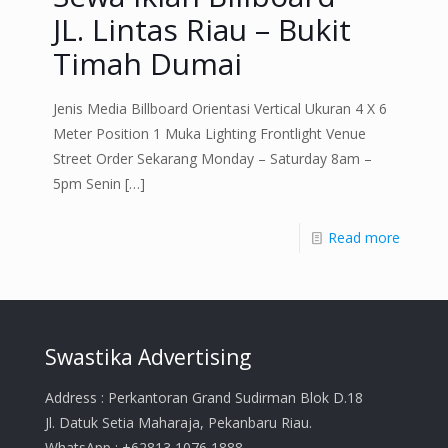
JL. Lintas Riau – Bukit
Timah Dumai
Jenis Media Billboard Orientasi Vertical Ukuran 4 X 6
Meter Position 1 Muka Lighting Frontlight Venue
Street Order Sekarang Monday – Saturday 8am –
5pm Senin
[…]
Read more
Swastika Advertising
Address : Perkantoran Grand Sudirman Blok D.18
Jl. Datuk Setia Maharaja, Pekanbaru Riau.
WhatsApp : +62813 1076 1888