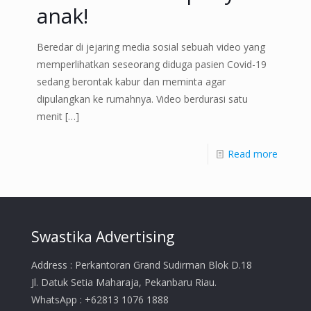
anak!
Beredar di jejaring media sosial sebuah video yang
memperlihatkan seseorang diduga pasien Covid-19
sedang berontak kabur dan meminta agar
dipulangkan ke rumahnya. Video berdurasi satu
menit
[…]
Read more
Swastika Advertising
Address : Perkantoran Grand Sudirman Blok D.18
Jl. Datuk Setia Maharaja, Pekanbaru Riau.
WhatsApp : +62813 1076 1888