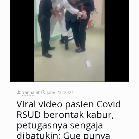
Yanna
at
June 23, 2021
Viral video pasien Covid
RSUD berontak kabur,
petugasnya sengaja
dibatukin: Gue punya