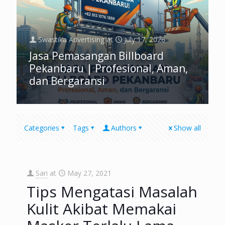
Swastika Advertising
at
July 17, 2026
Jasa Pemasangan Billboard
Pekanbaru | Profesional, Aman,
dan Bergaransi
Categories
Tags
Authors
Show all
Sari
at
May 27, 2021
Tips Mengatasi Masalah
Kulit Akibat Memakai