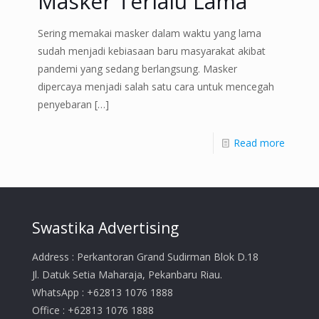
Masker Terlalu Lama
Sering memakai masker dalam waktu yang lama
sudah menjadi kebiasaan baru masyarakat akibat
pandemi yang sedang berlangsung. Masker
dipercaya menjadi salah satu cara untuk mencegah
penyebaran
[…]
Read more
Swastika Advertising
Address : Perkantoran Grand Sudirman Blok D.18
Jl. Datuk Setia Maharaja, Pekanbaru Riau.
WhatsApp : +62813 1076 1888
Office : +62813 1076 1888