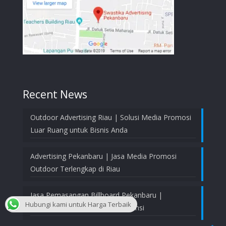
Recent News
Outdoor Advertising Riau | Solusi Media Promosi
Luar Ruang untuk Bisnis Anda
Advertising Pekanbaru | Jasa Media Promosi
Outdoor Terlengkap di Riau
Jasa Pemasangan Billboard Pekanbaru |
Hubungi kami untuk Harga Terbaik
Profesional, Aman, dan Bergaransi