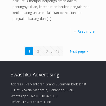
baik untuk menjadi berpengalaman dalam
pentingnya iklan, karena memberikan pengalaman
ketika dating untuk melakukan pembelian dan
penjualan barang dan
[…]
Read more
1
2
3
...
18
Next page
Swastika Advertising
Address : Perkantoran Grand Sudirman Blok D.18
Jl. Datuk Setia Maharaja, Pekanbaru Riau.
WhatsApp : +62813 1076 1888
Office : +62813 1076 1888