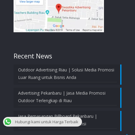
Recent News
Outdoor Advertising Riau | Solusi Media Promosi
Luar Ruang untuk Bisnis Anda
Advertising Pekanbaru | Jasa Media Promosi
Outdoor Terlengkap di Riau
Jasa Pemasangan Billboard Pekanbaru |
Hubungi kami untuk Harga Terbaik
Profesional, Aman, dan Bergaransi