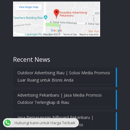
Recent News
Outdoor Advertising Riau | Solusi Media Promosi
Luar Ruang untuk Bisnis Anda
Advertising Pekanbaru | Jasa Media Promosi
Outdoor Terlengkap di Riau
Jasa Pemasangan Billboard Pekanbaru |
Hubungi kami untuk Harga Terbaik
Profesional, Aman, dan Bergaransi