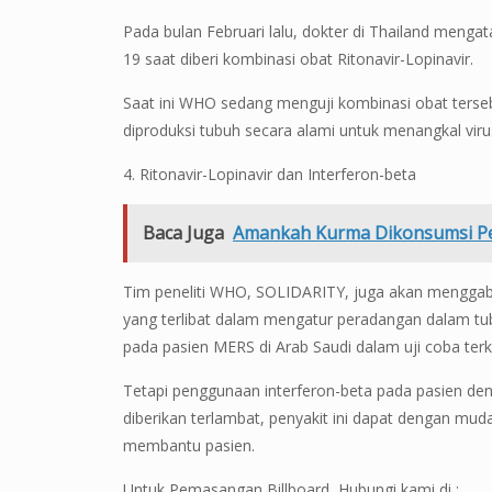
Pada bulan Februari lalu, dokter di Thailand meng
19 saat diberi kombinasi obat Ritonavir-Lopinavir.
Saat ini WHO sedang menguji kombinasi obat terseb
diproduksi tubuh secara alami untuk menangkal viru
4. Ritonavir-Lopinavir dan Interferon-beta
Baca Juga
Amankah Kurma Dikonsumsi Pe
Tim peneliti WHO, SOLIDARITY, juga akan menggabu
yang terlibat dalam mengatur peradangan dalam tub
pada pasien MERS di Arab Saudi dalam uji coba terk
Tetapi penggunaan interferon-beta pada pasien den
diberikan terlambat, penyakit ini dapat dengan mu
membantu pasien.
Untuk Pemasangan Billboard, Hubungi kami di :