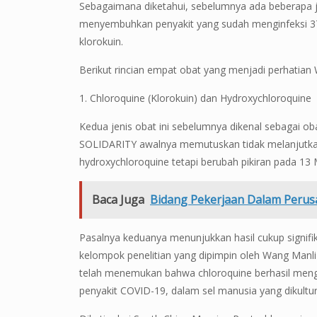
Sebagaimana diketahui, sebelumnya ada beberapa 
menyembuhkan penyakit yang sudah menginfeksi 370 
klorokuin.
Berikut rincian empat obat yang menjadi perhatian 
1. Chloroquine (Klorokuin) dan Hydroxychloroquine
Kedua jenis obat ini sebelumnya dikenal sebagai o
SOLIDARITY awalnya memutuskan tidak melanjutkan 
hydroxychloroquine tetapi berubah pikiran pada 13 M
Baca Juga
Bidang Pekerjaan Dalam Perus
Pasalnya keduanya menunjukkan hasil cukup signifik
kelompok penelitian yang dipimpin oleh Wang Man
telah menemukan bahwa chloroquine berhasil meng
penyakit COVID-19, dalam sel manusia yang dikultur