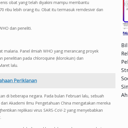
jenis obat yang telah diyakini mampu membantu
ribu lebih orang itu. Obat itu termasuk remdesivir dan
WHO dan peneliti.
Bi
bat malaria. Panel ilmiah WHO yang merancang proyek
Re
penelitian pada chloroquine (klorokuin) dan
Pe
aret lalu.
Str
So
ahaan Periklanan
Si
Ah
an di beberapa negara. Pada bulan Februari lalu, sebuah
li dari Akademi Ilmu Pengetahuan China mengatakan mereka
hentikan replikasi virus SARS-CoV-2 yang menyebabkan
.