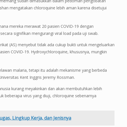
uine memang sudah dimasukkan dalam pedoman pengobatan
shan mengatakan chloroquine lebih aman karena disetujui
 di mana mereka merawat 20 pasien COVID-19 dengan
ecara signifikan mengurangi viral load pada uji swab.
erikat (AS) menyebut tidak ada cukup bukti untuk mengeluarkan
sien COVID-19. Hydroxychloroquine, khususnya, mungkin
lawan malaria, tetapi itu adalah mekanisme yang berbeda
ri Universitas Kent Inggris Jeremy Rossman.
manusia kurang meyakinkan dan akan membutuhkan lebih
ntuk beberapa virus yang diuji, chloroquine sebenarnya
gas, Lingkup Kerja, dan Jenisnya