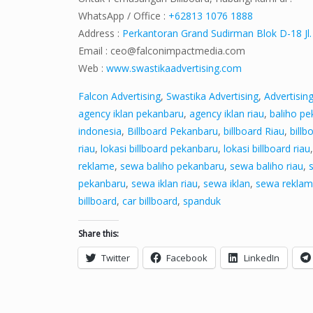
WhatsApp / Office :
+62813 1076 1888
Address :
Perkantoran Grand Sudirman Blok D-18 Jl.
Email :
ceo@falconimpactmedia.com
Web :
www.swastikaadvertising.com
Falcon Advertising
,
Swastika Advertising
,
Advertisin
agency iklan pekanbaru
,
agency iklan riau
,
baliho p
indonesia
,
Billboard Pekanbaru
,
billboard Riau
,
billb
riau
,
lokasi billboard pekanbaru
,
lokasi billboard riau
reklame
,
sewa baliho pekanbaru
,
sewa baliho riau
,
pekanbaru
,
sewa iklan riau
,
sewa iklan
,
sewa reklam
billboard
,
car billboard
,
spanduk
Share this:
Twitter
Facebook
LinkedIn