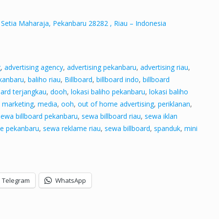
 Setia Maharaja, Pekanbaru 28282 , Riau – Indonesia
g
,
advertising agency
,
advertising pekanbaru
,
advertising riau
,
ekanbaru
,
baliho riau
,
Billboard
,
billboard indo
,
billboard
oard terjangkau
,
dooh
,
lokasi baliho pekanbaru
,
lokasi baliho
,
marketing
,
media
,
ooh
,
out of home advertising
,
periklanan
,
sewa billboard pekanbaru
,
sewa billboard riau
,
sewa iklan
e pekanbaru
,
sewa reklame riau
,
sewa billboard
,
spanduk
,
mini
Telegram
WhatsApp