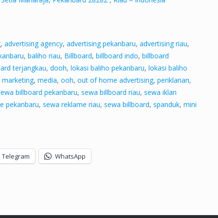
g
,
advertising agency
,
advertising pekanbaru
,
advertising riau
,
ekanbaru
,
baliho riau
,
Billboard
,
billboard indo
,
billboard
oard terjangkau
,
dooh
,
lokasi baliho pekanbaru
,
lokasi baliho
,
marketing
,
media
,
ooh
,
out of home advertising
,
periklanan
,
sewa billboard pekanbaru
,
sewa billboard riau
,
sewa iklan
e pekanbaru
,
sewa reklame riau
,
sewa billboard
,
spanduk
,
mini
Telegram
WhatsApp