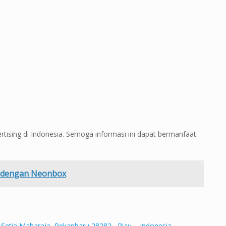
tising di Indonesia. Semoga informasi ini dapat bermanfaat
 dengan Neonbox
 Setia Maharaja, Pekanbaru 28282 , Riau – Indonesia