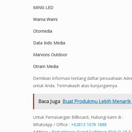
MING LED
Warna Warni
Otomedia
Data Indo Media
Marvons Outdoor
Otram Media
Demikian informasi tentang daftar perusahaan Adver
untuk Anda. Terimakasih atas kunjungannya.
Baca Juga
Buat Produkmu Lebih Menarik
Untuk Pemasangan Billboard, Hubungi kami di :
WhatsApp / Office :
+62813 1076 1888
Address :
Perkantoran Grand Sudirman Blok D-18 Jl.