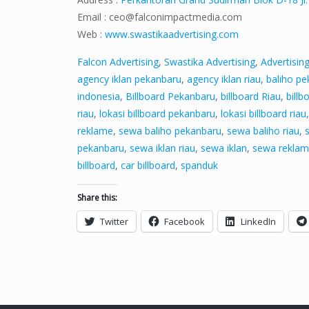
Email :
ceo@falconimpactmedia.com
Web :
www.swastikaadvertising.com
Falcon Advertising
,
Swastika Advertising
,
Advertisin
agency iklan pekanbaru
,
agency iklan riau
,
baliho p
indonesia
,
Billboard Pekanbaru
,
billboard Riau
,
billb
riau
,
lokasi billboard pekanbaru
,
lokasi billboard riau
reklame
,
sewa baliho pekanbaru
,
sewa baliho riau
,
pekanbaru
,
sewa iklan riau
,
sewa iklan
,
sewa reklam
billboard
,
car billboard
,
spanduk
Share this:
Twitter
Facebook
LinkedIn