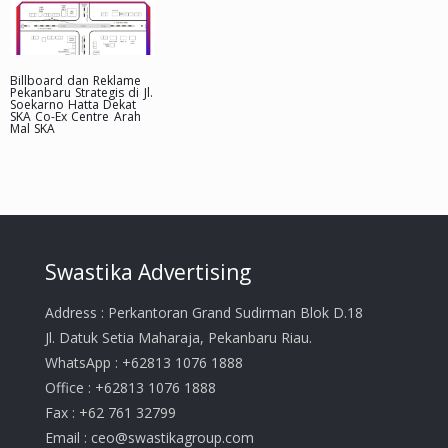
Billboard dan Reklame
Pekanbaru Strategis di Jl.
Soekarno Hatta Dekat
SKA Co-Ex Centre Arah
Mal SKA
Swastika Advertising
Address : Perkantoran Grand Sudirman Blok D.18
Jl. Datuk Setia Maharaja, Pekanbaru Riau.
WhatsApp : +62813 1076 1888
Office : +62813 1076 1888
Fax : +62 761 32799
Email :
ceo@swastikagroup.com