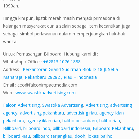
1990an.
Hingga kini pun, lipstik merah masih menjadi primadona di
kalangan masyarakat dunia selain sebagai item kecantikan juga
sebagai simbol perlawanan dalam memperjuangkan hak-hak
wanita.
Untuk Pemasangan Billboard, Hubungi kami di :
WhatsApp / Office :
+62813 1076 1888
Address :
Perkantoran Grand Sudirman Blok D-18 Jl. Setia
Maharaja, Pekanbaru 28282 , Riau – Indonesia
Email :
ceo@falconimpactmedia.com
Web :
www.swastikaadvertising.com
Falcon Advertising
,
Swastika Advertising
,
Advertising
,
advertising
agency
,
advertising pekanbaru
,
advertising riau
,
agency iklan
pekanbaru
,
agency iklan riau
,
baliho pekanbaru
,
baliho riau
,
Billboard
,
billboard indo
,
billboard indonesia
,
Billboard Pekanbaru
,
billboard Riau
,
billboard terjangkau
,
dooh
,
lokasi baliho