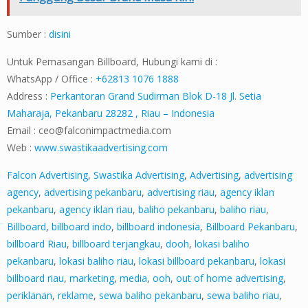
Sumber :
disini
Untuk Pemasangan Billboard, Hubungi kami di :
WhatsApp / Office :
+62813 1076 1888
Address :
Perkantoran Grand Sudirman Blok D-18 Jl. Setia
Maharaja, Pekanbaru 28282 , Riau – Indonesia
Email :
ceo@falconimpactmedia.com
Web :
www.swastikaadvertising.com
Falcon Advertising
,
Swastika Advertising
,
Advertising
,
advertising
agency
,
advertising pekanbaru
,
advertising riau
,
agency iklan
pekanbaru
,
agency iklan riau
,
baliho pekanbaru
,
baliho riau
,
Billboard
,
billboard indo
,
billboard indonesia
,
Billboard Pekanbaru
,
billboard Riau
,
billboard terjangkau
,
dooh
,
lokasi baliho
pekanbaru
,
lokasi baliho riau
,
lokasi billboard pekanbaru
,
lokasi
billboard riau
,
marketing
,
media
,
ooh
,
out of home advertising
,
periklanan
,
reklame
,
sewa baliho pekanbaru
,
sewa baliho riau
,