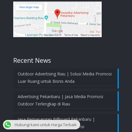
Recent News
Outdoor Advertising Riau | Solusi Media Promosi
Luar Ruang untuk Bisnis Anda
Advertising Pekanbaru | Jasa Media Promosi
Outdoor Terlengkap di Riau
Jasa Pemasangan Billboard Pekanbaru |
Hubungi kami untuk Harga Terbaik
Profesional, Aman, dan Bergaransi