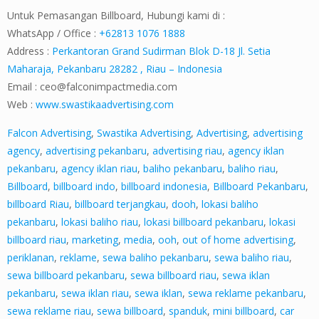
Untuk Pemasangan Billboard, Hubungi kami di :
WhatsApp / Office :
+62813 1076 1888
Address :
Perkantoran Grand Sudirman Blok D-18 Jl. Setia
Maharaja, Pekanbaru 28282 , Riau – Indonesia
Email :
ceo@falconimpactmedia.com
Web :
www.swastikaadvertising.com
Falcon Advertising
,
Swastika Advertising
,
Advertising
,
advertising
agency
,
advertising pekanbaru
,
advertising riau
,
agency iklan
pekanbaru
,
agency iklan riau
,
baliho pekanbaru
,
baliho riau
,
Billboard
,
billboard indo
,
billboard indonesia
,
Billboard Pekanbaru
,
billboard Riau
,
billboard terjangkau
,
dooh
,
lokasi baliho
pekanbaru
,
lokasi baliho riau
,
lokasi billboard pekanbaru
,
lokasi
billboard riau
,
marketing
,
media
,
ooh
,
out of home advertising
,
periklanan
,
reklame
,
sewa baliho pekanbaru
,
sewa baliho riau
,
sewa billboard pekanbaru
,
sewa billboard riau
,
sewa iklan
pekanbaru
,
sewa iklan riau
,
sewa iklan
,
sewa reklame pekanbaru
,
sewa reklame riau
,
sewa billboard
,
spanduk
,
mini billboard
,
car