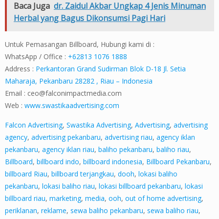
Baca Juga
dr. Zaidul Akbar Ungkap 4 Jenis Minuman
Herbal yang Bagus Dikonsumsi Pagi Hari
Untuk Pemasangan Billboard, Hubungi kami di :
WhatsApp / Office :
+62813 1076 1888
Address :
Perkantoran Grand Sudirman Blok D-18 Jl. Setia
Maharaja, Pekanbaru 28282 , Riau – Indonesia
Email :
ceo@falconimpactmedia.com
Web :
www.swastikaadvertising.com
Falcon Advertising
,
Swastika Advertising
,
Advertising
,
advertising
agency
,
advertising pekanbaru
,
advertising riau
,
agency iklan
pekanbaru
,
agency iklan riau
,
baliho pekanbaru
,
baliho riau
,
Billboard
,
billboard indo
,
billboard indonesia
,
Billboard Pekanbaru
,
billboard Riau
,
billboard terjangkau
,
dooh
,
lokasi baliho
pekanbaru
,
lokasi baliho riau
,
lokasi billboard pekanbaru
,
lokasi
billboard riau
,
marketing
,
media
,
ooh
,
out of home advertising
,
periklanan
,
reklame
,
sewa baliho pekanbaru
,
sewa baliho riau
,