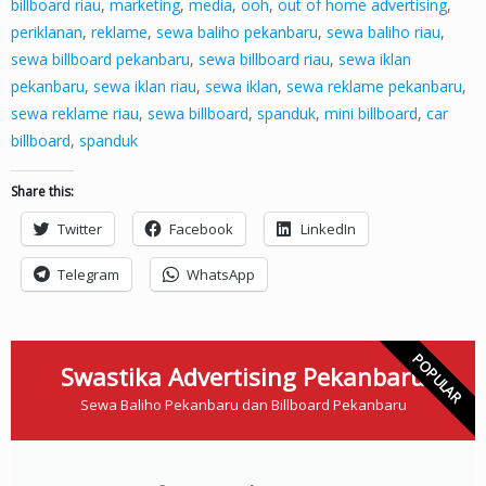
billboard riau
,
marketing
,
media
,
ooh
,
out of home advertising
,
periklanan
,
reklame
,
sewa baliho pekanbaru
,
sewa baliho riau
,
sewa billboard pekanbaru
,
sewa billboard riau
,
sewa iklan
pekanbaru
,
sewa iklan riau
,
sewa iklan
,
sewa reklame pekanbaru
,
sewa reklame riau
,
sewa billboard
,
spanduk
,
mini billboard
,
car
billboard
,
spanduk
Share this:
Twitter
Facebook
LinkedIn
Telegram
WhatsApp
POPULAR
Swastika Advertising Pekanbaru
Sewa Baliho Pekanbaru dan Billboard Pekanbaru