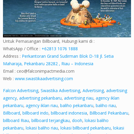
Untuk Pemasangan Billboard, Hubungi kami di :
WhatsApp / Office :
+62813 1076 1888
Address :
Perkantoran Grand Sudirman Blok D-18 Jl. Setia
Maharaja, Pekanbaru 28282 , Riau – Indonesia
Email :
ceo@falconimpactmedia.com
Web :
www.swastikaadvertising.com
Falcon Advertising
,
Swastika Advertising
,
Advertising
,
advertising
agency
,
advertising pekanbaru
,
advertising riau
,
agency iklan
pekanbaru
,
agency iklan riau
,
baliho pekanbaru
,
baliho riau
,
Billboard
,
billboard indo
,
billboard indonesia
,
Billboard Pekanbaru
,
billboard Riau
,
billboard terjangkau
,
dooh
,
lokasi baliho
pekanbaru
,
lokasi baliho riau
,
lokasi billboard pekanbaru
,
lokasi