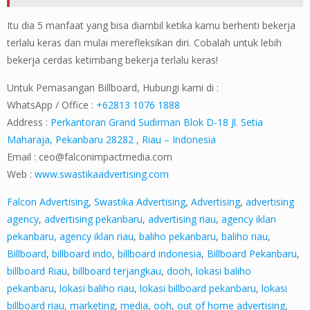
Itu dia 5 manfaat yang bisa diambil ketika kamu berhenti bekerja
terlalu keras dan mulai merefleksikan diri. Cobalah untuk lebih
bekerja cerdas ketimbang bekerja terlalu keras!
Untuk Pemasangan Billboard, Hubungi kami di :
WhatsApp / Office :
+62813 1076 1888
Address :
Perkantoran Grand Sudirman Blok D-18 Jl. Setia
Maharaja, Pekanbaru 28282 , Riau – Indonesia
Email :
ceo@falconimpactmedia.com
Web :
www.swastikaadvertising.com
Falcon Advertising
,
Swastika Advertising
,
Advertising
,
advertising
agency
,
advertising pekanbaru
,
advertising riau
,
agency iklan
pekanbaru
,
agency iklan riau
,
baliho pekanbaru
,
baliho riau
,
Billboard
,
billboard indo
,
billboard indonesia
,
Billboard Pekanbaru
,
billboard Riau
,
billboard terjangkau
,
dooh
,
lokasi baliho
pekanbaru
,
lokasi baliho riau
,
lokasi billboard pekanbaru
,
lokasi
billboard riau
,
marketing
,
media
,
ooh
,
out of home advertising
,