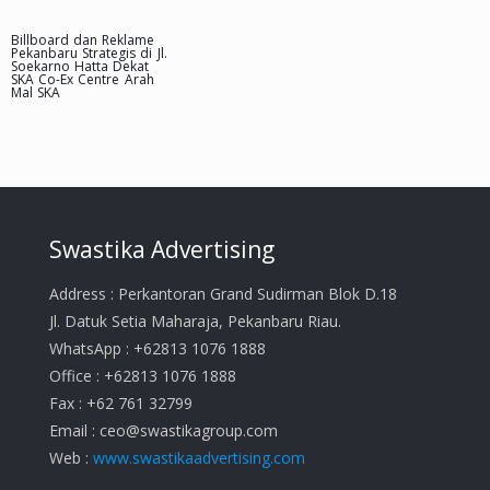
Billboard dan Reklame
Pekanbaru Strategis di Jl.
Soekarno Hatta Dekat
SKA Co-Ex Centre Arah
Mal SKA
Swastika Advertising
Address : Perkantoran Grand Sudirman Blok D.18
Jl. Datuk Setia Maharaja, Pekanbaru Riau.
WhatsApp : +62813 1076 1888
Office : +62813 1076 1888
Fax : +62 761 32799
Email :
ceo@swastikagroup.com
Web :
www.swastikaadvertising.com