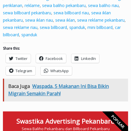
periklanan
,
reklame
,
sewa baliho pekanbaru
,
sewa baliho riau
,
sewa billboard pekanbaru
,
sewa billboard riau
,
sewa iklan
pekanbaru
,
sewa iklan riau
,
sewa iklan
,
sewa reklame pekanbaru
,
sewa reklame riau
,
sewa billboard
,
spanduk
,
mini billboard
,
car
billboard
,
spanduk
Share this:
Twitter
Facebook
LinkedIn
Telegram
WhatsApp
Baca Juga
Waspada, 5 Makanan Ini Bisa Bikin
Migrain Semakin Parah!
POPULAR
Swastika Advertising Pekanbaru
Sewa Baliho Pekanbaru dan Billboard Pekanbaru