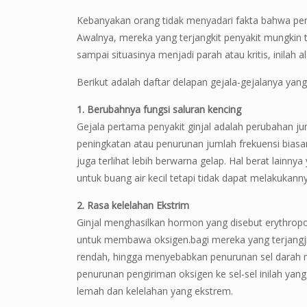
Kebanyakan orang tidak menyadari fakta bahwa pen
Awalnya, mereka yang terjangkit penyakit mungkin
sampai situasinya menjadi parah atau kritis, inilah a
Berikut adalah daftar delapan gejala-gejalanya yan
1. Berubahnya fungsi saluran kencing
Gejala pertama penyakit ginjal adalah perubahan juml
peningkatan atau penurunan jumlah frekuensi biasan
juga terlihat lebih berwarna gelap. Hal berat lainn
untuk buang air kecil tetapi tidak dapat melakukan
2. Rasa kelelahan Ekstrim
Ginjal menghasilkan hormon yang disebut erythro
untuk membawa oksigen.bagi mereka yang terjangjit 
rendah, hingga menyebabkan penurunan sel darah 
penurunan pengiriman oksigen ke sel-sel inilah y
lemah dan kelelahan yang ekstrem.