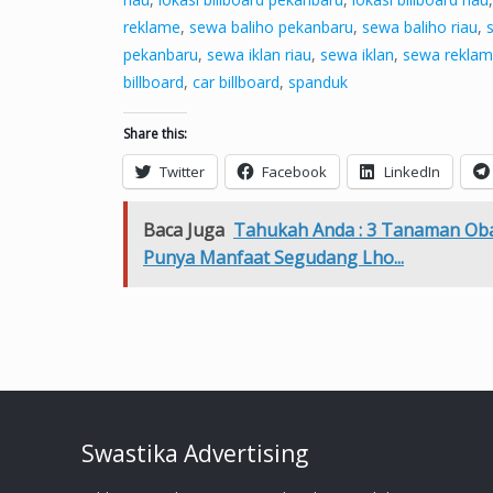
reklame
,
sewa baliho pekanbaru
,
sewa baliho riau
,
pekanbaru
,
sewa iklan riau
,
sewa iklan
,
sewa reklam
billboard
,
car billboard
,
spanduk
Share this:
Twitter
Facebook
LinkedIn
Baca Juga
Tahukah Anda : 3 Tanaman Oba
Punya Manfaat Segudang Lho...
Swastika Advertising