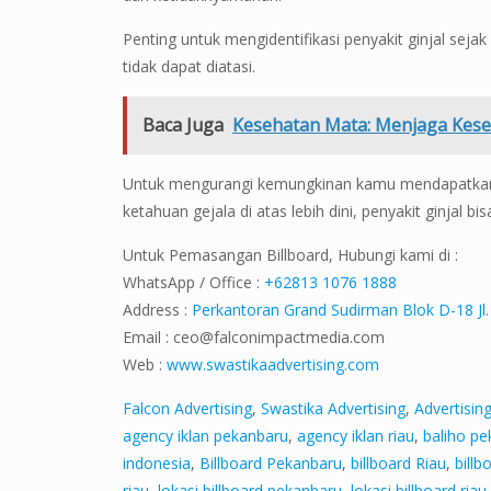
Penting untuk mengidentifikasi penyakit ginjal seja
tidak dapat diatasi.
Baca Juga
Kesehatan Mata: Menjaga Kese
Untuk mengurangi kemungkinan kamu mendapatkan ma
ketahuan gejala di atas lebih dini, penyakit ginjal bi
Untuk Pemasangan Billboard, Hubungi kami di :
WhatsApp / Office :
+62813 1076 1888
Address :
Perkantoran Grand Sudirman Blok D-18 Jl.
Email :
ceo@falconimpactmedia.com
Web :
www.swastikaadvertising.com
Falcon Advertising
,
Swastika Advertising
,
Advertisin
agency iklan pekanbaru
,
agency iklan riau
,
baliho p
indonesia
,
Billboard Pekanbaru
,
billboard Riau
,
billb
riau
,
lokasi billboard pekanbaru
,
lokasi billboard riau