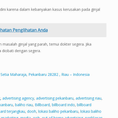
k dini karena dalam kebanyakan kasus kerusakan pada ginjal
hatan Penglihatan Anda
salah ginjal yang parah, temui dokter segera. Jika
sa diobati dengan segera.
 Setia Maharaja, Pekanbaru 28282 , Riau – Indonesia
g
,
advertising agency
,
advertising pekanbaru
,
advertising riau
,
ekanbaru
,
baliho riau
,
Billboard
,
billboard indo
,
billboard
oard terjangkau
,
dooh
,
lokasi baliho pekanbaru
,
lokasi baliho
,
marketing
,
media
,
ooh
,
out of home advertising
,
periklanan
,