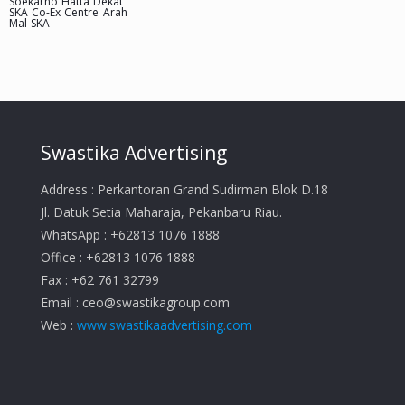
Soekarno Hatta Dekat
SKA Co-Ex Centre Arah
Mal SKA
Swastika Advertising
Address : Perkantoran Grand Sudirman Blok D.18
Jl. Datuk Setia Maharaja, Pekanbaru Riau.
WhatsApp : +62813 1076 1888
Office : +62813 1076 1888
Fax : +62 761 32799
Email :
ceo@swastikagroup.com
Web :
www.swastikaadvertising.com