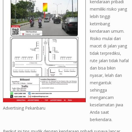
kendaraan pribadi
memiliki risiko yang
lebih tinggi
ketimbang
kendaraan umum.
Risiko mulai dari
macet di jalan yang
tidak terprediksi,
rute jalan tidak hafal
dan bisa bikin
nyasar, lelah dan
mengantuk
sehingga
mengancam
keselamatan jiwa
Advertising Pekanbaru
Anda saat
berkendara.
Berikut ini tips mudik dengan kendaraan pribadi supaya lancar,