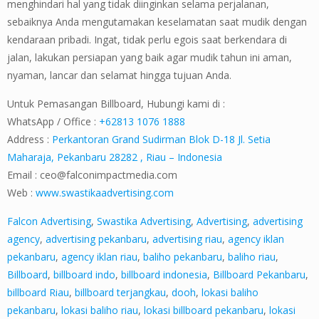
menghindari hal yang tidak diinginkan selama perjalanan,
sebaiknya Anda mengutamakan keselamatan saat mudik dengan
kendaraan pribadi. Ingat, tidak perlu egois saat berkendara di
jalan, lakukan persiapan yang baik agar mudik tahun ini aman,
nyaman, lancar dan selamat hingga tujuan Anda.
Untuk Pemasangan Billboard, Hubungi kami di :
WhatsApp / Office :
+62813 1076 1888
Address :
Perkantoran Grand Sudirman Blok D-18 Jl. Setia
Maharaja, Pekanbaru 28282 , Riau – Indonesia
Email :
ceo@falconimpactmedia.com
Web :
www.swastikaadvertising.com
Falcon Advertising
,
Swastika Advertising
,
Advertising
,
advertising
agency
,
advertising pekanbaru
,
advertising riau
,
agency iklan
pekanbaru
,
agency iklan riau
,
baliho pekanbaru
,
baliho riau
,
Billboard
,
billboard indo
,
billboard indonesia
,
Billboard Pekanbaru
,
billboard Riau
,
billboard terjangkau
,
dooh
,
lokasi baliho
pekanbaru
,
lokasi baliho riau
,
lokasi billboard pekanbaru
,
lokasi