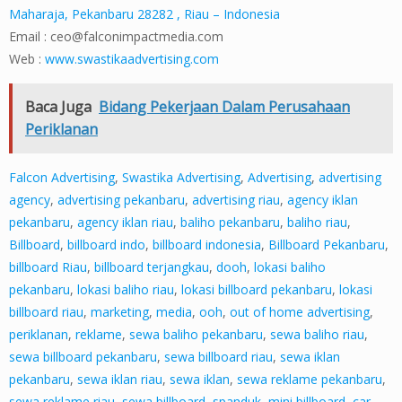
Maharaja, Pekanbaru 28282 , Riau – Indonesia
Email :
ceo@falconimpactmedia.com
Web :
www.swastikaadvertising.com
Baca Juga
Bidang Pekerjaan Dalam Perusahaan
Periklanan
Falcon Advertising
,
Swastika Advertising
,
Advertising
,
advertising
agency
,
advertising pekanbaru
,
advertising riau
,
agency iklan
pekanbaru
,
agency iklan riau
,
baliho pekanbaru
,
baliho riau
,
Billboard
,
billboard indo
,
billboard indonesia
,
Billboard Pekanbaru
,
billboard Riau
,
billboard terjangkau
,
dooh
,
lokasi baliho
pekanbaru
,
lokasi baliho riau
,
lokasi billboard pekanbaru
,
lokasi
billboard riau
,
marketing
,
media
,
ooh
,
out of home advertising
,
periklanan
,
reklame
,
sewa baliho pekanbaru
,
sewa baliho riau
,
sewa billboard pekanbaru
,
sewa billboard riau
,
sewa iklan
pekanbaru
,
sewa iklan riau
,
sewa iklan
,
sewa reklame pekanbaru
,
sewa reklame riau
,
sewa billboard
,
spanduk
,
mini billboard
,
car