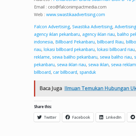
Email :
ceo@falconimpactmedia.com
Web :
www.swastikaadvertising.com
Falcon Advertising
,
Swastika Advertising
,
Advertisin
agency iklan pekanbaru
,
agency iklan riau
,
baliho p
indonesia
,
Billboard Pekanbaru
,
billboard Riau
,
billb
riau
,
lokasi billboard pekanbaru
,
lokasi billboard riau
reklame
,
sewa baliho pekanbaru
,
sewa baliho riau
,
pekanbaru
,
sewa iklan riau
,
sewa iklan
,
sewa reklam
billboard
,
car billboard
,
spanduk
Baca Juga
Ilmuan Temukan Hubungan Uk
Share this:
Twitter
Facebook
LinkedIn