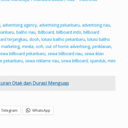
g
,
advertising agency
,
advertising pekanbaru
,
advertising riau
,
ekanbaru
,
baliho riau
,
Billboard
,
billboard indo
,
billboard
oard terjangkau
,
dooh
,
lokasi baliho pekanbaru
,
lokasi baliho
,
marketing
,
media
,
ooh
,
out of home advertising
,
periklanan
,
sewa billboard pekanbaru
,
sewa billboard riau
,
sewa iklan
e pekanbaru
,
sewa reklame riau
,
sewa billboard
,
spanduk
,
mini
uran Otak dan Durasi Menguap
Telegram
WhatsApp