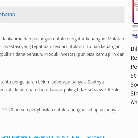
sehatan
udahkanmu dan pasangan untuk mengatur keuangan. Mulailah
n investasi yang tepat dan sesuai untukmu. Tujuan keuangan
Bi
pulkan dana pensiun. Produk investasi pun bisa kamu pilih dan
Re
Pe
Str
 tentu pengeluaran belum seberapa banyak. Saatnya
So
ikah, kebutuhan dana darurat paling tidak sebanyak 6 kali
Si
Ah
al 10-20 persen penghasilan untuk tabungan setiap bulannya.
 Setia Maharaja, Pekanbaru 28282 , Riau – Indonesia