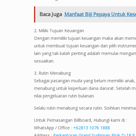
Baca Juga
Manfaat Biji Pepaya Untuk Ke
2. Miliki Tujuan Keuangan
Dengan memiliki tujuan keuangan maka akan mem
untuk membuat tujuan keuangan dan pilih instrume
lain yang tak kalah penting adalah memulai mengum
sesuaikan.
3. Rutin Menabung
Sebagai pasangan muda yang belum memiliki anak,
menabung untuk keperluan dana darurat. Setelah men
nilai pengeluaran rutin bulanan.
Selalu rutin menabung secara rutin. Sisihkan minim
Untuk Pemasangan Billboard, Hubungi kami di :
WhatsApp / Office :
+62813 1076 1888
Address :
Perkantoran Grand Sudirman Blok D-18 Jl.