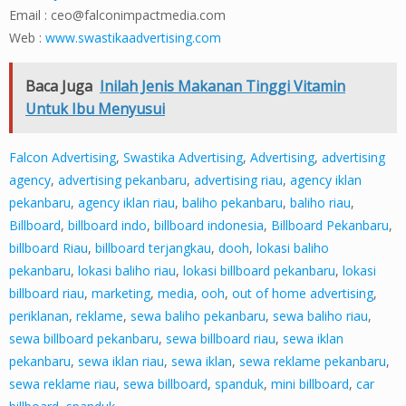
Email :
ceo@falconimpactmedia.com
Web :
www.swastikaadvertising.com
Baca Juga
Inilah Jenis Makanan Tinggi Vitamin
Untuk Ibu Menyusui
Falcon Advertising
,
Swastika Advertising
,
Advertising
,
advertising
agency
,
advertising pekanbaru
,
advertising riau
,
agency iklan
pekanbaru
,
agency iklan riau
,
baliho pekanbaru
,
baliho riau
,
Billboard
,
billboard indo
,
billboard indonesia
,
Billboard Pekanbaru
,
billboard Riau
,
billboard terjangkau
,
dooh
,
lokasi baliho
pekanbaru
,
lokasi baliho riau
,
lokasi billboard pekanbaru
,
lokasi
billboard riau
,
marketing
,
media
,
ooh
,
out of home advertising
,
periklanan
,
reklame
,
sewa baliho pekanbaru
,
sewa baliho riau
,
sewa billboard pekanbaru
,
sewa billboard riau
,
sewa iklan
pekanbaru
,
sewa iklan riau
,
sewa iklan
,
sewa reklame pekanbaru
,
sewa reklame riau
,
sewa billboard
,
spanduk
,
mini billboard
,
car