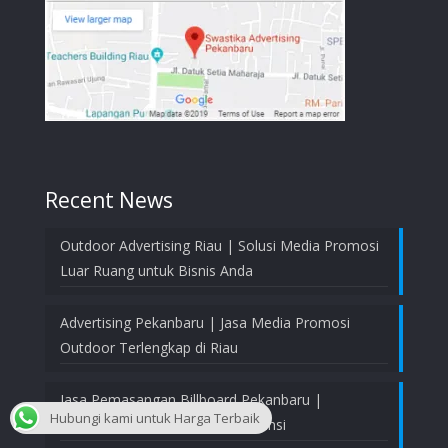
Recent News
Outdoor Advertising Riau | Solusi Media Promosi
Luar Ruang untuk Bisnis Anda
Advertising Pekanbaru | Jasa Media Promosi
Outdoor Terlengkap di Riau
Jasa Pemasangan Billboard Pekanbaru |
Hubungi kami untuk Harga Terbaik
Profesional, Aman, dan Bergaransi