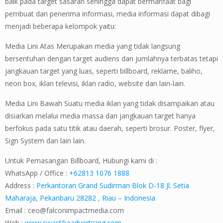
baik pada target sasaran sehingga dapat bermanfaat bagi
pembuat dan penerima informasi, media informasi dapat dibagi
menjadi beberapa kelompok yaitu:
Media Lini Atas Merupakan media yang tidak langsung
bersentuhan dengan target audiens dan jumlahnya terbatas tetapi
jangkauan target yang luas, seperti billboard, reklame, baliho,
neon box, iklan televisi, iklan radio, website dan lain-lain.
Media Lini Bawah Suatu media iklan yang tidak disampaikan atau
disiarkan melalui media massa dan jangkauan target hanya
berfokus pada satu titik atau daerah, seperti brosur. Poster, flyer,
Sign System dan lain lain.
Untuk Pemasangan Billboard, Hubungi kami di :
WhatsApp / Office :
+62813 1076 1888
Address :
Perkantoran Grand Sudirman Blok D-18 Jl. Setia
Maharaja, Pekanbaru 28282 , Riau – Indonesia
Email :
ceo@falconimpactmedia.com
Web :
www.swastikaadvertising.com