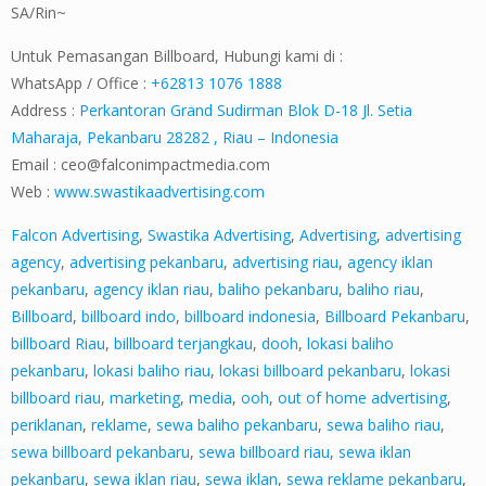
SA/Rin~
Untuk Pemasangan Billboard, Hubungi kami di :
WhatsApp / Office :
+62813 1076 1888
Address :
Perkantoran Grand Sudirman Blok D-18 Jl. Setia
Maharaja, Pekanbaru 28282 , Riau – Indonesia
Email :
ceo@falconimpactmedia.com
Web :
www.swastikaadvertising.com
Falcon Advertising
,
Swastika Advertising
,
Advertising
,
advertising
agency
,
advertising pekanbaru
,
advertising riau
,
agency iklan
pekanbaru
,
agency iklan riau
,
baliho pekanbaru
,
baliho riau
,
Billboard
,
billboard indo
,
billboard indonesia
,
Billboard Pekanbaru
,
billboard Riau
,
billboard terjangkau
,
dooh
,
lokasi baliho
pekanbaru
,
lokasi baliho riau
,
lokasi billboard pekanbaru
,
lokasi
billboard riau
,
marketing
,
media
,
ooh
,
out of home advertising
,
periklanan
,
reklame
,
sewa baliho pekanbaru
,
sewa baliho riau
,
sewa billboard pekanbaru
,
sewa billboard riau
,
sewa iklan
pekanbaru
,
sewa iklan riau
,
sewa iklan
,
sewa reklame pekanbaru
,