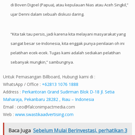
di Boven Digoel (Papua), atau kepulauan Nias atau Aceh Singkil,”
ujar Denni dalam sebuah diskusi daring.
“Kita tak tau persis, jadi karena kita melayani masyarakat yang
sangat besar se-Indonesia, kita enggak punya penilaian oh ini
pelatihan ecek-ecek. Tugas kami adalah sediakan pelatihan
sebanyak mungkin,” sambungnya.
Untuk Pemasangan Billboard, Hubungi kami di :
WhatsApp / Office :
+62813 1076 1888
Address :
Perkantoran Grand Sudirman Blok D-18 Jl. Setia
Maharaja, Pekanbaru 28282 , Riau – Indonesia
Email :
ceo@falconimpactmedia.com
Web :
www.swastikaadvertising.com
Baca Juga
Sebelum Mulai Berinvestasi, perhatikan 3