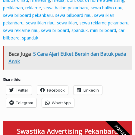
billboard riau
,
marketing
,
media
,
ooh
,
out of home advertising
,
periklanan
,
reklame
,
sewa baliho pekanbaru
,
sewa baliho riau
,
sewa billboard pekanbaru
,
sewa billboard riau
,
sewa iklan
pekanbaru
,
sewa iklan riau
,
sewa iklan
,
sewa reklame pekanbaru
,
sewa reklame riau
,
sewa billboard
,
spanduk
,
mini billboard
,
car
billboard
,
spanduk
Baca Juga
5 Cara Ajari Etiket Bersin dan Batuk pada
Anak
Share this:
Twitter
Facebook
LinkedIn
Telegram
WhatsApp
POPULAR
Swastika Advertising Pekanbaru