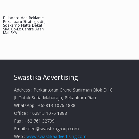
Billboard dan Reklame
Pekanbaru Strategis di Jl.
Soekarno Hatta Dekat
SKA Co-Ex Centre Arah
Mal SKA
Swastika Advertising
Address : Perkantoran Grand Sudirman Blok D.18
Jl. Datuk Setia Maharaja, Pekanbaru Riau.
WhatsApp : +62813 1076 1888
Office : +62813 1076 1888
Fax : +62 761 32799
Email :
ceo@swastikagroup.com
Web :
www.swastikaadvertising.com