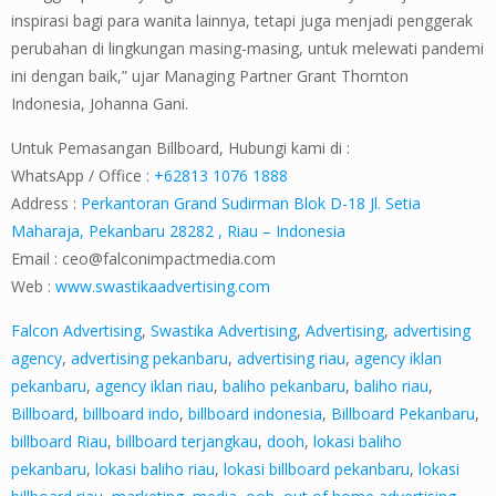
inspirasi bagi para wanita lainnya, tetapi juga menjadi penggerak
perubahan di lingkungan masing-masing, untuk melewati pandemi
ini dengan baik,” ujar Managing Partner Grant Thornton
Indonesia, Johanna Gani.
Untuk Pemasangan Billboard, Hubungi kami di :
WhatsApp / Office :
+62813 1076 1888
Address :
Perkantoran Grand Sudirman Blok D-18 Jl. Setia
Maharaja, Pekanbaru 28282 , Riau – Indonesia
Email :
ceo@falconimpactmedia.com
Web :
www.swastikaadvertising.com
Falcon Advertising
,
Swastika Advertising
,
Advertising
,
advertising
agency
,
advertising pekanbaru
,
advertising riau
,
agency iklan
pekanbaru
,
agency iklan riau
,
baliho pekanbaru
,
baliho riau
,
Billboard
,
billboard indo
,
billboard indonesia
,
Billboard Pekanbaru
,
billboard Riau
,
billboard terjangkau
,
dooh
,
lokasi baliho
pekanbaru
,
lokasi baliho riau
,
lokasi billboard pekanbaru
,
lokasi