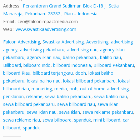
Address :
Perkantoran Grand Sudirman Blok D-18 Jl. Setia
Maharaja, Pekanbaru 28282 , Riau – Indonesia
Email :
ceo@falconimpactmedia.com
Web :
www.swastikaadvertising.com
Falcon Advertising
,
Swastika Advertising
,
Advertising
,
advertising
agency
,
advertising pekanbaru
,
advertising riau
,
agency iklan
pekanbaru
,
agency iklan riau
,
baliho pekanbaru
,
baliho riau
,
Billboard
,
billboard indo
,
billboard indonesia
,
Billboard Pekanbaru
,
billboard Riau
,
billboard terjangkau
,
dooh
,
lokasi baliho
pekanbaru
,
lokasi baliho riau
,
lokasi billboard pekanbaru
,
lokasi
billboard riau
,
marketing
,
media
,
ooh
,
out of home advertising
,
periklanan
,
reklame
,
sewa baliho pekanbaru
,
sewa baliho riau
,
sewa billboard pekanbaru
,
sewa billboard riau
,
sewa iklan
pekanbaru
,
sewa iklan riau
,
sewa iklan
,
sewa reklame pekanbaru
,
sewa reklame riau
,
sewa billboard
,
spanduk
,
mini billboard
,
car
billboard
,
spanduk