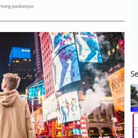
rtising Jawabannya!
Se