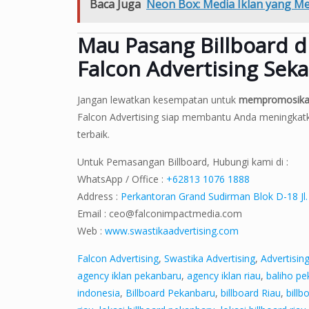
Baca Juga
Neon Box: Media Iklan yang M
Mau Pasang Billboard 
Falcon Advertising Seka
Jangan lewatkan kesempatan untuk
mempromosikan b
Falcon Advertising siap membantu Anda meningkat
terbaik.
Untuk Pemasangan Billboard, Hubungi kami di :
WhatsApp / Office :
+62813 1076 1888
Address :
Perkantoran Grand Sudirman Blok D-18 Jl.
Email :
ceo@falconimpactmedia.com
Web :
www.swastikaadvertising.com
Falcon Advertising
,
Swastika Advertising
,
Advertisin
agency iklan pekanbaru
,
agency iklan riau
,
baliho p
indonesia
,
Billboard Pekanbaru
,
billboard Riau
,
billb