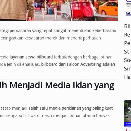
Bi
rategi pemasaran yang tepat sangat menentukan keberhasilan
Re
k meningkatkan kesadaran merek dan menarik perhatian
Pe
Str
yedia
layanan sewa billboard terbaik
dengan berbagai pilihan
So
nda lebih dikenal luas,
billboard dari Falcon Advertising adalah
Si
Ha
h Menjadi Media Iklan yang
d tetap menjadi
salah satu media periklanan yang paling kuat
san mengapa billboard masih menjadi pilihan utama banyak