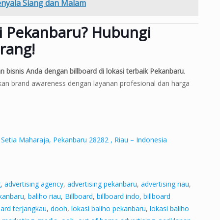
enyala Siang dan Malam
di Pekanbaru? Hubungi
rang!
isnis Anda dengan billboard di lokasi terbaik Pekanbaru
.
kan brand awareness dengan layanan profesional dan harga
 Setia Maharaja, Pekanbaru 28282 , Riau – Indonesia
g
,
advertising agency
,
advertising pekanbaru
,
advertising riau
,
ekanbaru
,
baliho riau
,
Billboard
,
billboard indo
,
billboard
oard terjangkau
,
dooh
,
lokasi baliho pekanbaru
,
lokasi baliho