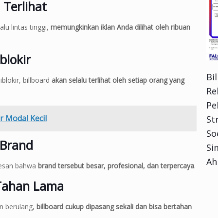
 Terlihat
alu lintas tinggi,
memungkinkan iklan Anda dilihat oleh ribuan
blokir
Bi
iblokir, billboard
akan selalu terlihat oleh setiap orang yang
Re
Pe
 Modal Kecil
Str
So
 Brand
Si
Ah
 kesan bahwa
brand tersebut besar, profesional, dan terpercaya
.
 Tahan Lama
an berulang,
billboard cukup dipasang sekali dan bisa bertahan