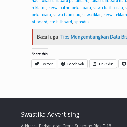
riau
,
lokasi billboard pekanbaru
,
lokasi billboard riau
reklame
,
sewa baliho pekanbaru
,
sewa baliho riau
,
pekanbaru
,
sewa iklan riau
,
sewa iklan
,
sewa reklam
billboard
,
car billboard
,
spanduk
Baca Juga
Tips Mengembangkan Data Bis
Share this:
Twitter
Facebook
LinkedIn
Swastika Advertising
Address : Perkantoran Grand Sudirman Blok D.18