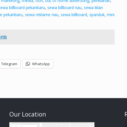
,
marketing
,
media
,
ooh
,
out of home advertising
,
periklanan
,
sewa billboard pekanbaru
,
sewa billboard riau
,
sewa iklan
e pekanbaru
,
sewa reklame riau
,
sewa billboard
,
spanduk
,
mini
nis
Telegram
WhatsApp
Our Location