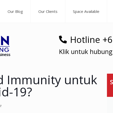
Our Blog
Our Clients
Space Available
Hotline +
Klik untuk hubung
siness
rd Immunity untuk
S
id-19?
9?