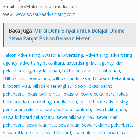
Email :
ceo@falconimpactmedia.com
Web :
www.swastikaadvertising.com
Baca Juga
Miris! Demi Sinyal untuk Belajar Online,
Siswa Panjat Pohon Belasan Meter
Falcon Advertising
,
Swastika Advertising
,
Advertising
,
advertising
agency
,
advertising pekanbaru
,
advertising riau
,
agency iklan
pekanbaru
,
agency iklan riau
,
baliho pekanbaru
,
baliho riau
,
Billboard
,
billboard indo
,
billboard indonesia
,
Billboard Pekanbaru
,
billboard Riau
,
billboard terjangkau
,
dooh
,
lokasi baliho
pekanbaru
,
lokasi baliho riau
,
lokasi billboard pekanbaru
,
lokasi
billboard riau
,
marketing
,
media
,
ooh
,
out of home advertising
,
periklanan
,
reklame
,
sewa baliho pekanbaru
,
sewa baliho riau
,
sewa billboard pekanbaru
,
sewa billboard riau
,
sewa iklan
pekanbaru
,
sewa iklan riau
,
sewa iklan
,
sewa reklame pekanbaru
,
sewa reklame riau
,
sewa billboard
,
spanduk
,
mini billboard
,
car