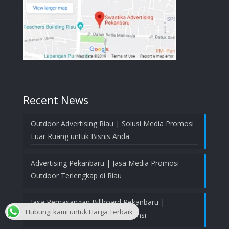
Recent News
Outdoor Advertising Riau | Solusi Media Promosi
Luar Ruang untuk Bisnis Anda
Advertising Pekanbaru | Jasa Media Promosi
Outdoor Terlengkap di Riau
Jasa Pemasangan Billboard Pekanbaru |
Hubungi kami untuk Harga Terbaik
Profesional, Aman, dan Bergaransi