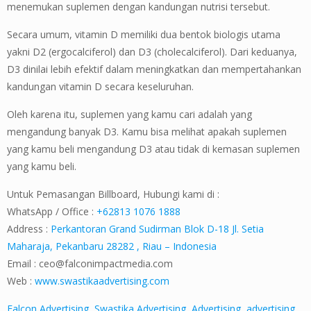
menemukan suplemen dengan kandungan nutrisi tersebut.
Secara umum, vitamin D memiliki dua bentok biologis utama
yakni D2 (ergocalciferol) dan D3 (cholecalciferol). Dari keduanya,
D3 dinilai lebih efektif dalam meningkatkan dan mempertahankan
kandungan vitamin D secara keseluruhan.
Oleh karena itu, suplemen yang kamu cari adalah yang
mengandung banyak D3. Kamu bisa melihat apakah suplemen
yang kamu beli mengandung D3 atau tidak di kemasan suplemen
yang kamu beli.
Untuk Pemasangan Billboard, Hubungi kami di :
WhatsApp / Office :
+62813 1076 1888
Address :
Perkantoran Grand Sudirman Blok D-18 Jl. Setia
Maharaja, Pekanbaru 28282 , Riau – Indonesia
Email :
ceo@falconimpactmedia.com
Web :
www.swastikaadvertising.com
Falcon Advertising
,
Swastika Advertising
,
Advertising
,
advertising