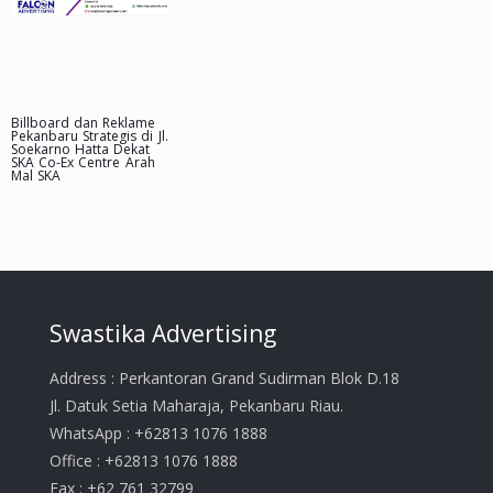
Billboard dan Reklame
Pekanbaru Strategis di Jl.
Soekarno Hatta Dekat
SKA Co-Ex Centre Arah
Mal SKA
Swastika Advertising
Address : Perkantoran Grand Sudirman Blok D.18
Jl. Datuk Setia Maharaja, Pekanbaru Riau.
WhatsApp : +62813 1076 1888
Office : +62813 1076 1888
Fax : +62 761 32799