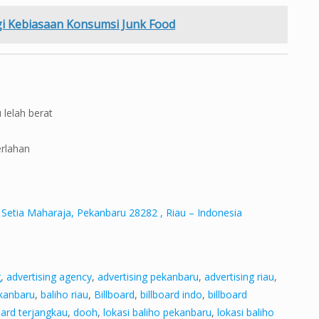
gi Kebiasaan Konsumsi Junk Food
 lelah berat
erlahan
 Setia Maharaja, Pekanbaru 28282 , Riau – Indonesia
g
,
advertising agency
,
advertising pekanbaru
,
advertising riau
,
ekanbaru
,
baliho riau
,
Billboard
,
billboard indo
,
billboard
oard terjangkau
,
dooh
,
lokasi baliho pekanbaru
,
lokasi baliho