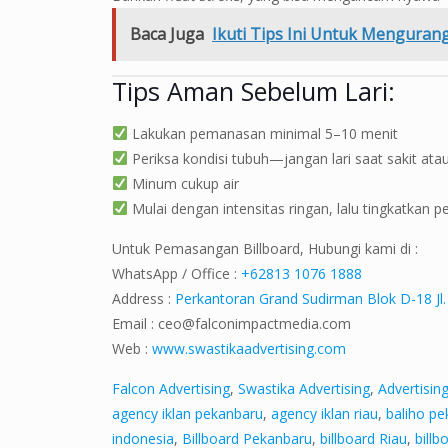
Baca Juga
Ikuti Tips Ini Untuk Menguran
Tips Aman Sebelum Lari:
Lakukan pemanasan minimal 5–10 menit
Periksa kondisi tubuh—jangan lari saat sakit atau
Minum cukup air
Mulai dengan intensitas ringan, lalu tingkatkan p
Untuk Pemasangan Billboard, Hubungi kami di :
WhatsApp / Office :
+62813 1076 1888
Address :
Perkantoran Grand Sudirman Blok D-18 Jl.
Email :
ceo@falconimpactmedia.com
Web :
www.swastikaadvertising.com
Falcon Advertising
,
Swastika Advertising
,
Advertisin
agency iklan pekanbaru
,
agency iklan riau
,
baliho p
indonesia
,
Billboard Pekanbaru
,
billboard Riau
,
billb