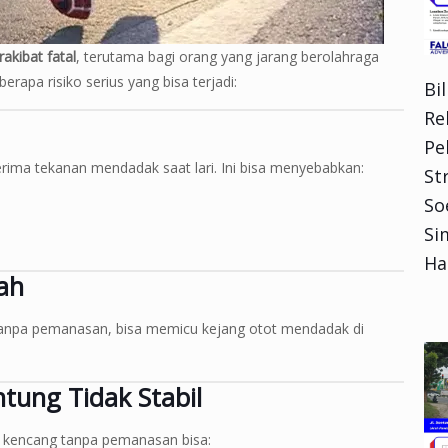
akibat fatal
, terutama bagi orang yang jarang berolahraga
erapa risiko serius yang bisa terjadi:
Bi
Re
Pe
ima tekanan mendadak saat lari. Ini bisa menyebabkan:
Str
So
Si
Ha
ah
h tanpa pemanasan, bisa memicu kejang otot mendadak di
tung Tidak Stabil
ri kencang tanpa pemanasan bisa: