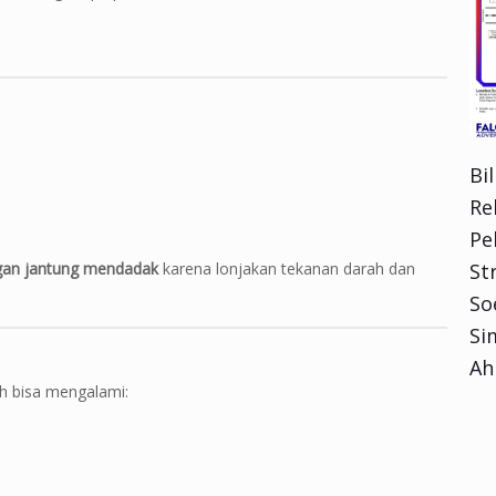
Bi
Re
Pe
ngan jantung mendadak
karena lonjakan tekanan darah dan
Str
So
Si
Ah
uh bisa mengalami: