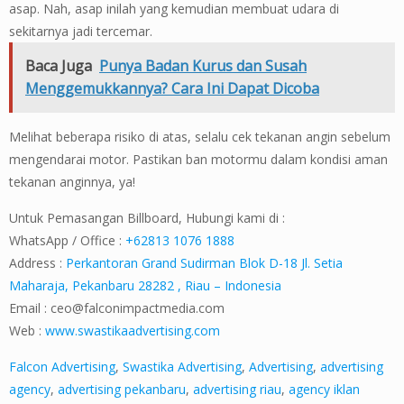
asap. Nah, asap inilah yang kemudian membuat udara di
sekitarnya jadi tercemar.
Baca Juga
Punya Badan Kurus dan Susah
Menggemukkannya? Cara Ini Dapat Dicoba
Melihat beberapa risiko di atas, selalu cek tekanan angin sebelum
mengendarai motor. Pastikan ban motormu dalam kondisi aman
tekanan anginnya, ya!
Untuk Pemasangan Billboard, Hubungi kami di :
WhatsApp / Office :
+62813 1076 1888
Address :
Perkantoran Grand Sudirman Blok D-18 Jl. Setia
Maharaja, Pekanbaru 28282 , Riau – Indonesia
Email :
ceo@falconimpactmedia.com
Web :
www.swastikaadvertising.com
Falcon Advertising
,
Swastika Advertising
,
Advertising
,
advertising
agency
,
advertising pekanbaru
,
advertising riau
,
agency iklan