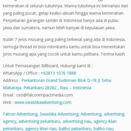
kemerahan di seluruh tubuhnya. Warna tubuhnya ini bervariasi dari
yang paling pucat, gelap keabu-abuan hingga warna kemerahan.
Penyebaran garangan sendiri di Indonesia hanya ada di pulau
jawa dan sumatera, namun lebih banyak di kepulauan jawa.
Itulah 7 jenis musang yang paling terkenal yang ada di Indonesia,
semoga thread ini bisa membantu kamu untuk bisa menentukan
jenis musang apa yang cocok untuk kamu pelihara. Terima kasih
Untuk Pemasangan Billboard, Hubungi kami di :
WhatsApp / Office :
+62813 1076 1888
Address :
Perkantoran Grand Sudirman Blok D-18 Jl. Setia
Maharaja, Pekanbaru 28282 , Riau – Indonesia
Email :
ceo@falconimpactmedia.com
Web :
www.swastikaadvertising.com
Falcon Advertising
,
Swastika Advertising
,
Advertising
,
advertising
agency
,
advertising pekanbaru
,
advertising riau
,
agency iklan
pekanbaru
,
agency iklan riau
,
baliho pekanbaru
,
baliho riau
,